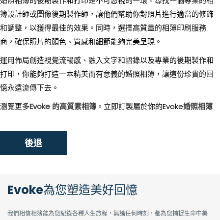
婚照相簿的後期製作和打印是不可忽視的一環。尋找一個專業的相
簿設計師或圖像後期製作師，讓他們幫助你對照片進行適當的修飾
和調整，以獲得最佳的效果。同時，選擇高質量的相簿印刷服務
商，確保照片的顏色、質感和細節能夠完美呈現。
運用佈局創造視覺流暢感、融入文字和語錄以及專業的後期製作和
打印，你能夠打造一本精美而有意義的婚照相簿，讓這份珍貴的回
憶永遠流傳下去。
瀏覽更多
Evoke 的高質素相簿
。立即訂製屬於你的Evoke
婚照相簿
後退
Evoke為您塑造美好回憶
我們相信相簿能為您紀錄各種人生旅程，無論任何時刻，都為您捕捉生命中美